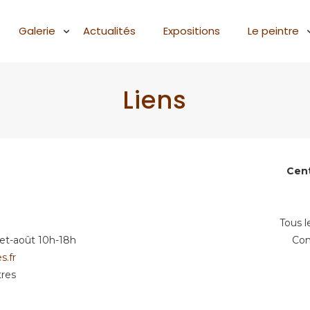
Galerie
Actualités
Expositions
Le peintre
Liens
Cent
Tous l
illet-août 10h-18h
Con
s.fr
tres