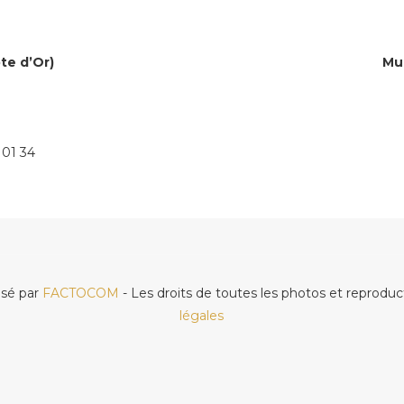
te d’Or)
Mus
 01 34
isé par
FACTOCOM
- Les droits de toutes les photos et reproduc
légales